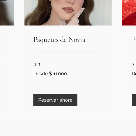
Paquetes de Novia
P
4 h
3
Desde
De
Desde $16.000
D
$16.000
$8
Reservar ahora