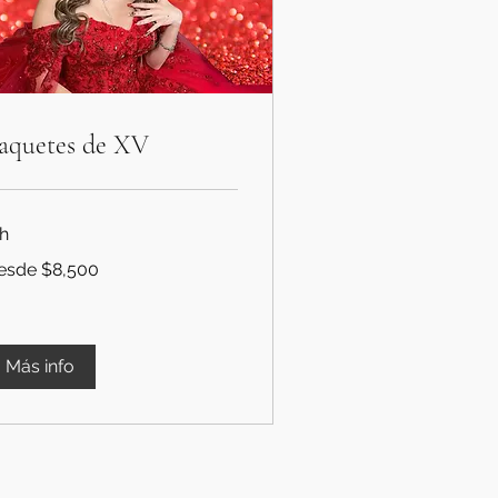
aquetes de XV
 h
sde
esde $8,500
,500
Más info