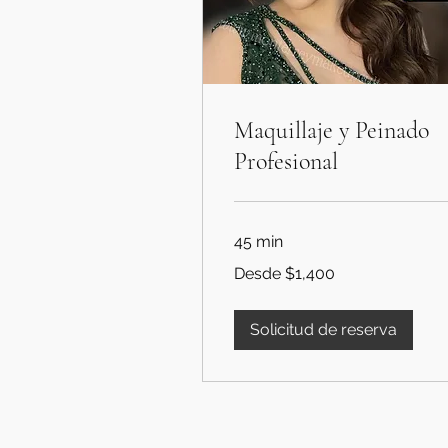
Maquillaje y Peinado
Profesional
45 min
Desde
Desde $1,400
1,400
pesos
mexicanos
Solicitud de reserva