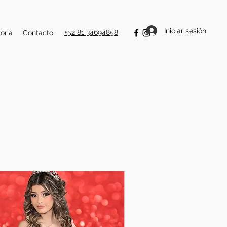
Iniciar sesión
+52 81 34694858
oria
Contacto